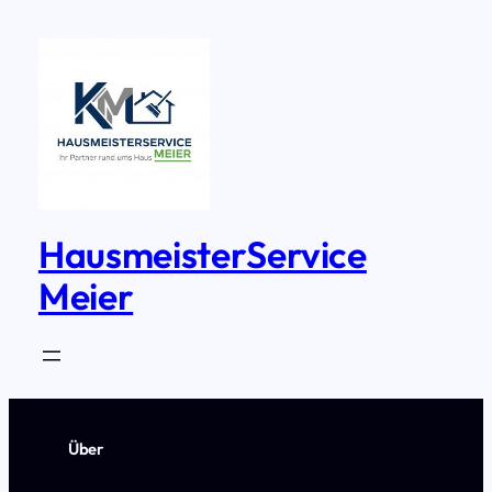
Zum
Inhalt
springen
HausmeisterService
Meier
Über